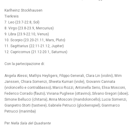
Karlheinz Stockhausen
Tierkreis
7. Leo (23.7-22.8, Sol)
8. Virgo (23.8-23.9, Mercurius)
9. Libra (23.9-22.10, Venus)
10. Scorpio (23.20-21.11, Mars, Pluto)
11. Sagittarius (22.11-21.12, Jupiter)
12. Capricornus (21.12-20.1, Saturnus)
Con la partecipazione di:
Angela Alessi, Mathjis Heyligers, Filippo Generali, Clara Lin (violini); Wim
Janssen, Chiara Somenzi, Shweta Kumari (viole), Giovanni Cannata
(violoncello e contrabbasso); Marco Rozzi, Antonella Serio, Elisa Mosconi,
Federico Corrado (flauto); Viviana Pugliese (ottavino); Silvano Gregori (oboe);
Simone Bellucci (chitarra); Anna Mosconi (mandoloncello); Lucia Somenzi,
Gianpietro Storti (tastiere); Gabriele Petrucci (glockenspiel); Gianmarco
Petrucci (marimba)
Per
Nella Sala del Quadrante