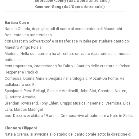
Seeräuber-Jenny (da L’Opera da tre soldi)
Kanonen-Song (da L’Opera da tre soldi)
Barbara Carré
Nata in Olanda, dopo gli studi di canto al conservatorio di Maastricht
frequenta una masterclass
con Elisabeth Schwarzkopf e si trasferisce in Italia per studiare canto col
Maestro Arrigo Pola a
Modena. Nella sua carriera ha affrontato un vasto repertorio dalla musica
antica alla
contemporanea, interpretando fra l’altro il Cantico delle creature di Robert
Heppener e i ruoli di
Contessa, Donna Anna e Despina nella trilogia di Mozart-Da Ponte. Ha
collaborato con Ed
Spanjaard, Piero Bellugi, Gabriele Verdinelli, John Blot, Constant Notten,
Quartetto Arcadia,
Brendan Townsend, Tony Ehlen, Gruppo Musica Insieme di Cremona, Elda
Lara, Marcos Madrigal
ecc. Dopo aver abitato 19 anni a Cremona vive attualmente a Noto in Sicilia.
Eleonora Filipponi
Nata a Crema, si avvicina allo studio del canto corale sotto la direzione di