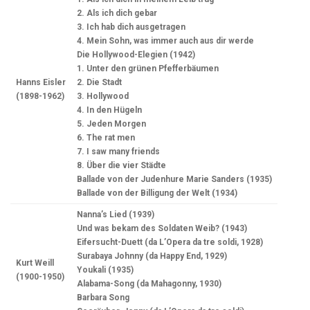
2. Als ich dich gebar
3. Ich hab dich ausgetragen
4. Mein Sohn, was immer auch aus dir werde
Die Hollywood-Elegien (1942)
1. Unter den grünen Pfefferbäumen
Hanns Eisler
2. Die Stadt
(1898-1962)
3. Hollywood
4. In den Hügeln
5. Jeden Morgen
6. The rat men
7. I saw many friends
8. Über die vier Städte
Ballade von der Judenhure Marie Sanders (1935)
Ballade von der Billigung der Welt (1934)
Nanna’s Lied (1939)
Und was bekam des Soldaten Weib? (1943)
Eifersucht-Duett (da L’Opera da tre soldi, 1928)
Surabaya Johnny (da Happy End, 1929)
Kurt Weill
Youkali (1935)
(1900-1950)
Alabama-Song (da Mahagonny, 1930)
Barbara Song