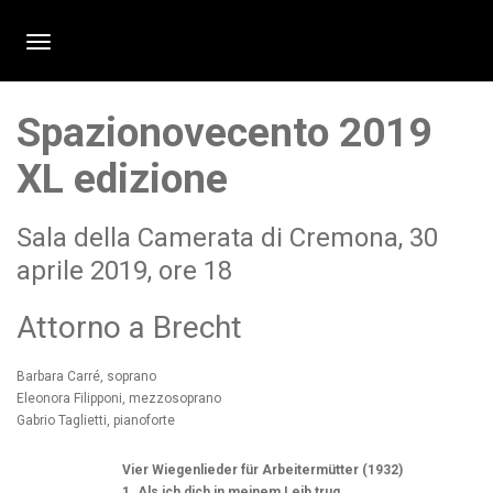
Toggle Navigation
Spazionovecento 2019
XL edizione
Sala della Camerata di Cremona, 30
aprile 2019, ore 18
Attorno a Brecht
Barbara Carré, soprano
Eleonora Filipponi, mezzosoprano
Gabrio Taglietti, pianoforte
Vier Wiegenlieder für Arbeitermütter (1932)
1. Als ich dich in meinem Leib trug