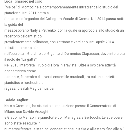
Luca Tomaseo nel coro
“Mélos” di Montodine e contemporaneamente intraprende lo studio del
pianoforte. Nel 2011 entra a
far parte dell’organico del Collegium Vocale di Crema. Nel 2014 passa sotto
la guida del
mezzosoprano Nadyia Petrenko, con la quale si approccia allo studio di un
repertorio belcantistico,
prevalentemente belliniano, donizettiano e verdiano. Nell’aprile 2014
debutta come solista
nell’operetta Il Giardino del Gigante di Domenico Clapasson, dove interpreta
il ruolo de “La gatta”.
Nel 2015 interpreta il ruolo di Flora in Traviata. Oltre a svolgere attività
concertistica come
cantante, è membro di diversi ensemble musicali, tra cui un quartetto
pianistico e l’orchestra di
ragazzi disabili Magicamusica.
Gabrio Taglietti
Nato a Cremona, ha studiato composizione presso il Conservatorio di
Milano con Davide Anzaghi
e Giacomo Manzoni e pianoforte con Mariagrazia Bertocchi. Le sue opere
sono state eseguite in
numerosi festival e stagioni concertistiche in Italia e all’estero, fino alle più